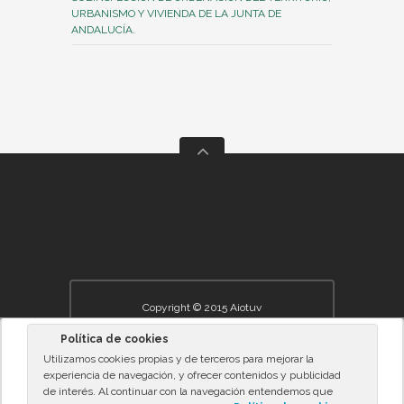
URBANISMO Y VIVIENDA DE LA JUNTA DE
ANDALUCÍA.
Copyright © 2015 Aiotuv
Política de cookies
Inicio
Asociación
Jornadas
NÚMERO 0. MAYO 2012. ÍNDICE
Utilizamos cookies propias y de terceros para mejorar la
Biblioteca
Normativa
Oposiciones
experiencia de navegación, y ofrecer contenidos y publicidad
Noticias
Enlaces
Contacto
de interés. Al continuar con la navegación entendemos que