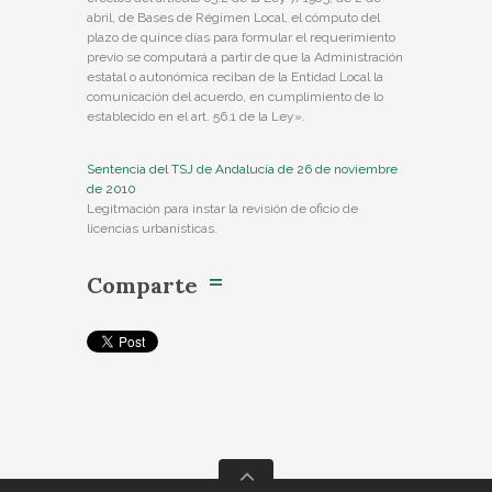
abril, de Bases de Régimen Local, el cómputo del
plazo de quince días para formular el requerimiento
previo se computará a partir de que la Administración
estatal o autonómica reciban de la Entidad Local la
comunicación del acuerdo, en cumplimiento de lo
establecido en el art. 56.1 de la Ley».
Sentencia del TSJ de Andalucía de 26 de noviembre
de 2010
Legitmación para instar la revisión de oficio de
licencias urbanísticas.
Comparte