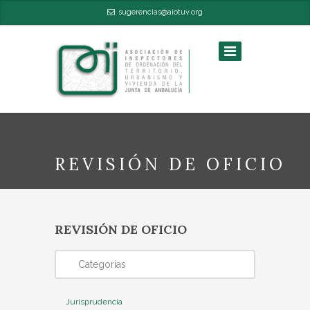
sugerencias@aiotuv.org
REVISIÓN DE OFICIO
REVISIÓN DE OFICIO
/
Aiotuv
Estas aquí:
Categorías
Jurisprudencia