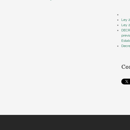
Ley 2
Ley 2
DECRE
previ
Estab
Decre
Co